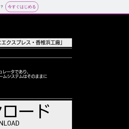
今すぐはじめる
？
にエクスプレス・香椎浜工廠」
にエクスプレス・香椎浜工廠」
。
るシミュレータであり、
きるゲームシステムはそのままに