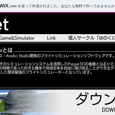
.com
を使って作成されました。あなたも無料で作ってみませんか
et
et
Game&Simulator
Game&Simulator
Link
Link
個人サークル「ゆのく
個人サークル「ゆのく
torとは
orは、フランス・Asobo Studio開発のフライトシミュレーションソフトウェアです
mulator Xやそのシミュレーションシステムを流用したPrepar3Dの後継とな
 Simulatorの特徴であった好きな機体で地球全体を自由に飛び回ることがで
現した
現状最強のフライトシミュレーターとなっています。