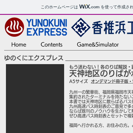
このホームページは
.com
を使って作成さ
Home
Contents
Game&Simulator
ゆのくにエクスプレス
もう迷わない！各のりば解説・
天神地区のりばが
A5
サイズ
オンデマンド冊子版・
九州一の繁華街、福岡県福岡市天
集約されたターミナルを持たない
本書では天神地区に散らばるバス
九州高速バス時刻表のご意見で多
ならば既刊のノウハウを生かして
ぜひ高速バス時刻表とセットで複
福岡へ行かれる方、お住みの方。