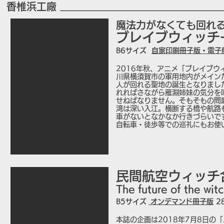
香椎浜工廠
魔法力がなくても回れ
ブレイブウィッチ
B6
サイズ
自家印刷冊子版・電子
2016年秋、アニメ「ブレイブ
川県横須賀市の軍用地内がメイン
人が回れる聖地の誕生となりまし
れればさながら雁淵姉妹の気分を
せねばなりません。そもそもの問
湾は深い入江。横断する橋や航路
車がないとなかなか行きづらいで
自転車・徒歩等での巡礼にもお使
民間航空ウィッチ
The future of the
B5
サイズ
オンデマンド
冊子版
2
本誌の企画は2018年7月8日